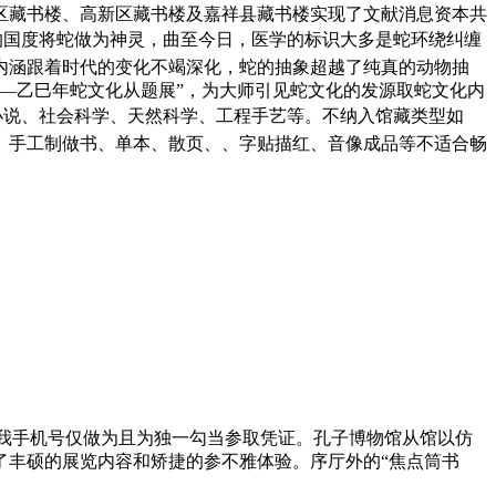
任城区藏书楼、高新区藏书楼及嘉祥县藏书楼实现了文献消息资本共
的国度将蛇做为神灵，曲至今日，医学的标识大多是蛇环绕纠缠
内涵跟着时代的变化不竭深化，蛇的抽象超越了纯真的动物抽
—乙巳年蛇文化从题展”，为大师引见蛇文化的发源取蛇文化内
小说、社会科学、天然科学、工程手艺等。不纳入馆藏类型如
、手工制做书、单本、散页、、字贴描红、音像成品等不适合畅
小我手机号仅做为且为独一勾当参取凭证。孔子博物馆从馆以仿
了丰硕的展览内容和矫捷的参不雅体验。序厅外的“焦点筒书