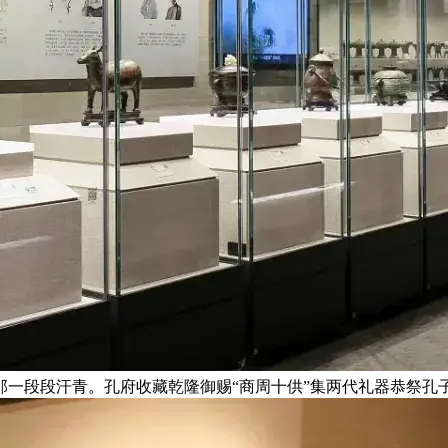
那一段段汗青。孔府收藏乾隆御赐“商周十供”集两代礼器恭祭孔