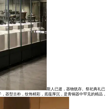
斯人已逝，器物犹存。祭祀典礼已
子，器型古朴，纹饰精彩，底蕴厚沉，是青铜器中罕见的精品，