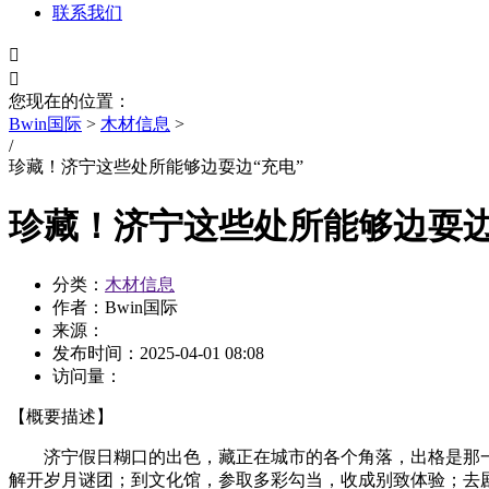
联系我们


您现在的位置：
Bwin国际
>
木材信息
>
/
珍藏！济宁这些处所能够边耍边“充电”
珍藏！济宁这些处所能够边耍边
分类：
木材信息
作者：Bwin国际
来源：
发布时间：
2025-04-01 08:08
访问量：
【概要描述】
济宁假日糊口的出色，藏正在城市的各个角落，出格是那一
解开岁月谜团；到文化馆，参取多彩勾当，收成别致体验；去