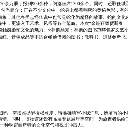
70余万册，报刊900余种，阅览坐席1300余个。同时，还取
⭐️勾当简介：正在不少文化中，蛇身上都着稠密的奥秘色彩，有
抽象，其他各类志怪传说中也常见蛇化为精怪的故事。蛇的文化
品中，更渗入于艺术、风俗等各个范畴。本次“金蛇狂舞贺新春—
感触感染蛇文化的魅力。⭐️荐购须知：荐购的图书范畴包罗文艺
描红、音像成品等不适合畅通借阅的图书；教科书、进修参考书
次扫码，需按照提醒授权登岸，请准确填写小我消息，所填写的
精髓。同时，博物馆还设有临展专题展厅等空间，为旅逛者供给
出一种稠密而奇特的文化空气和视觉冲击力。